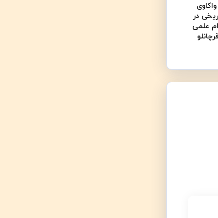
اکاوی
ریخی در
ام علمی
چانلو