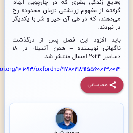
وقایع زندگی بشری که در چارچوبی الهام
گرفته از مفهوم زرتشتی «زمان محدود» رخ
می‌دهند، که در طی آن خیر و شر با یکدیگر
در نبردند.
باید افزود این فصل پس از درگذشت
ناگهانی نویسنده – همن آنتیلا- در 18
دسامبر 2023 امسال منتشر شد.
oi.org/10.1093/oxfordhb/9780198915560.013.0014
همرسانی
حسین شیخ