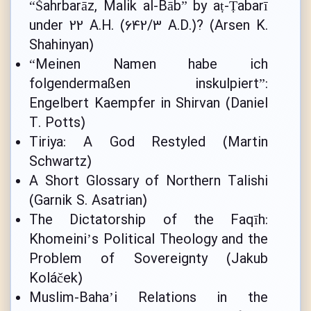
“Šahrbarāz, Malik al-Bāb” by aṭ-Ṭabarī
under 22 A.H. (642/3 A.D.)? (Arsen K.
Shahinyan)
“Meinen Namen habe ich
folgendermaßen inskulpiert”:
Engelbert Kaempfer in Shirvan (Daniel
T. Potts)
Tiriya: A God Restyled (Martin
Schwartz)
A Short Glossary of Northern Talishi
(Garnik S. Asatrian)
The Dictatorship of the Faqīh:
Khomeini’s Political Theology and the
Problem of Sovereignty (Jakub
Koláček)
Muslim-Baha’i Relations in the