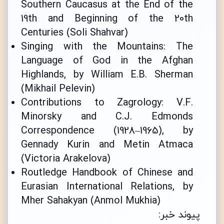
Southern Caucasus at the End of the
19th and Beginning of the 20th
Centuries (Soli Shahvar)
Singing with the Mountains: The
Language of God in the Afghan
Highlands, by William E.B. Sherman
(Mikhail Pelevin)
Contributions to Zagrology: V.F.
Minorsky and C.J. Edmonds
Correspondence (1928–1965), by
Gennady Kurin and Metin Atmaca
(Victoria Arakelova)
Routledge Handbook of Chinese and
Eurasian International Relations, by
Mher Sahakyan (Anmol Mukhia)
پیوند خبر: