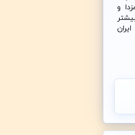
دا و
یشتر
یران