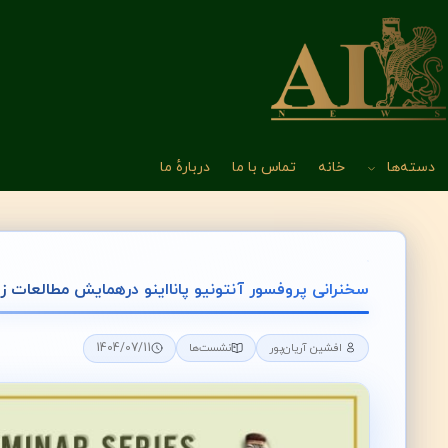
دسته‌ها
خانه
تماس با ما
دربارهٔ ما
سخنرانی پروفسور آنتونیو پانااینو درهمایش مطالعات 
1404/07/11
افشین آریان‌پور
نشست‌ها