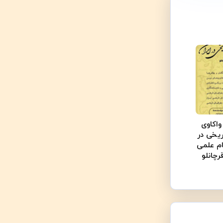
اکاوی
ریخی در
ام علمی
چانلو