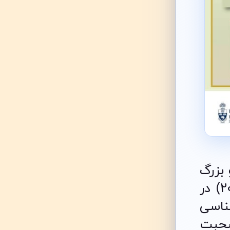
 بزرگ
حوزه مطالعات زرتشتی و ادبیات اوستایی-پهلوی است امروز (روز 3 اکتبر 2025) در
شناسی
 صحبت