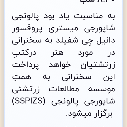
به مناسبت یاد بود پالونجی
شاپورجی میستری پروفسور
دانیل جِی شفیلد به سخنرانی
در مورد هنر درکتبِ
زرتشتیان خواهد پرداخت
این سخنرانی به همتِ
موسسه مطالعات زرتشتی
شاپورجی پالونجی (SSPIZS)
برگزار می­شود.