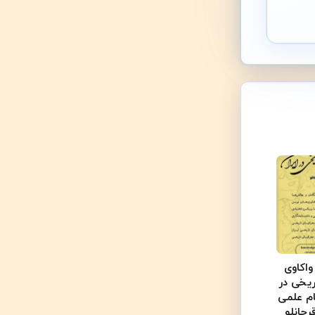
اکاوی
ریخی در
ام علمی
چانلو