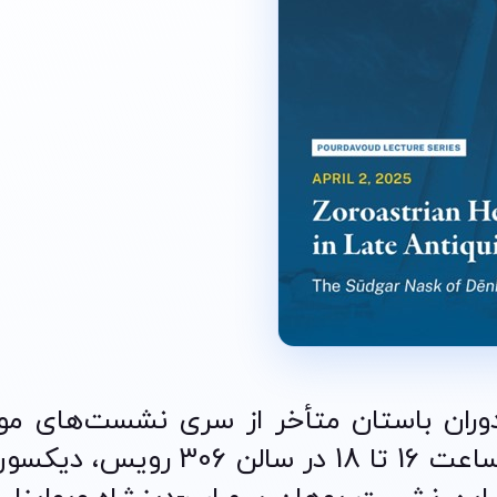
وران باستان متأخر از سری نشست‌های م
پورداوود در تاریخ 2 آوریل 2025 از ساعت 16 تا 18 در سالن 06