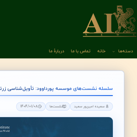
دسته‌ها
خانه
تماس با ما
دربارهٔ ما
سلسله نشست‌های موسسه پورداوود: تأویل‌شناسی زرتشتی در دوران باستان
1404/01/08
سعیده امیرپور سعید
نشست‌ها