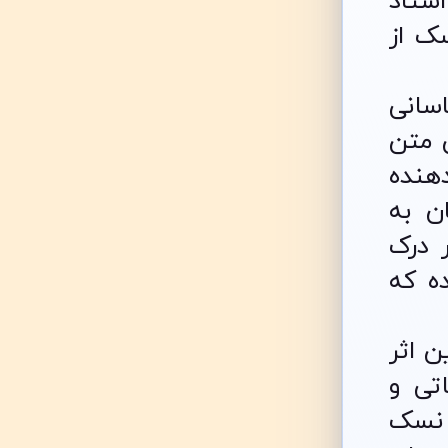
استاد
ک از
سانی
ن متن
هنده
ن به
 درک
ه که
ن اثر
تی و
 نسک