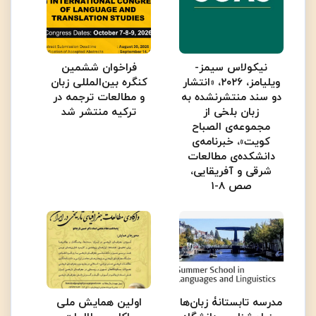
نیکولاس سیمز-
فراخوان ششمین
ویلیامز، ۲۰۲۶، «انتشار
کنگره بین‌المللی زبان
دو سند منتشرنشده به
و مطالعات ترجمه در
زبان بلخی از
ترکیه منتشر شد
مجموعه‌ی الصباح
کویت»، خبرنامه‌ی
دانشکده‌ی مطالعات
شرقی و آفریقایی،
صص ۸-۱
مدرسه تابستانۀ زبان‌ها
اولین همایش ملی